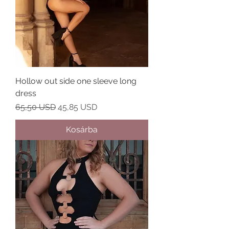
Hollow out side one sleeve long
dress
Szokásos ár
Akciós ár
65,50 USD
45,85 USD
Kosárba