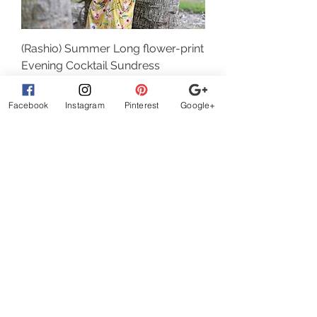
(Rashio) Summer Long flower-print
Evening Cocktail Sundress
Szokásos ár
Akciós ár
32,00 USD
22,40 USD
Facebook
Instagram
Pinterest
Google+
Kosárba