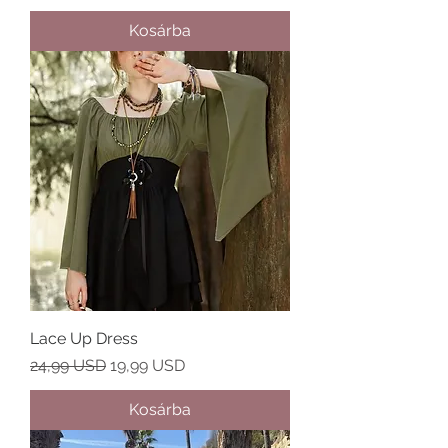
Kosárba
Lace Up Dress
Szokásos ár
Akciós ár
24,99 USD
19,99 USD
Kosárba