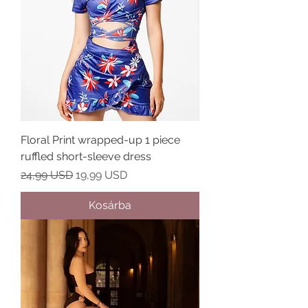
Floral Print wrapped-up 1 piece
ruffled short-sleeve dress
Szokásos ár
Akciós ár
24,99 USD
19,99 USD
Kosárba