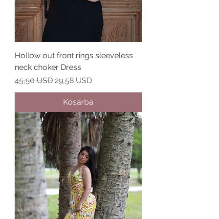
Hollow out front rings sleeveless
neck choker Dress
Szokásos ár
Akciós ár
45,50 USD
29,58 USD
Kosárba