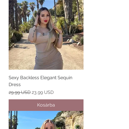
Sexy Backless Elegant Sequin
Dress
Szokásos ár
Akciós ár
29,99 USD
23,99 USD
Kosárba