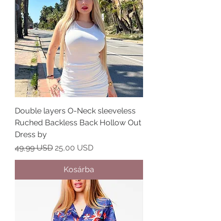
Double layers O-Neck sleeveless
Ruched Backless Back Hollow Out
Dress by
Szokásos ár
Akciós ár
49,99 USD
25,00 USD
Kosárba