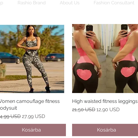
op
Rashio Brand
About Us
Fashion Consultant
omen camouflage fitness
Gyorsnézet
High waisted fitness leggings
Gyorsnézet
odysuit
Szokásos ár
Akciós ár
21,50 USD
12,90 USD
zokásos ár
Akciós ár
4,99 USD
27,99 USD
Kosárba
Kosárba