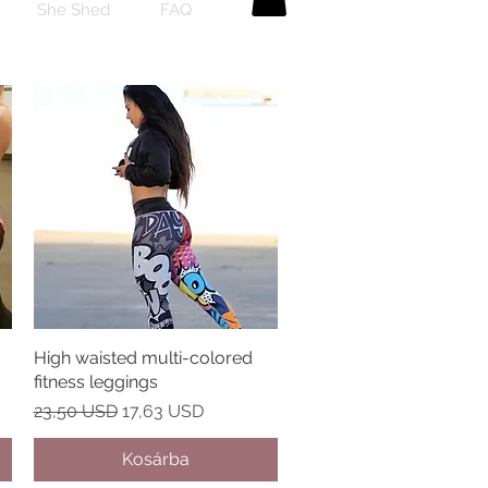
She Shed
FAQ
High waisted multi-colored
Gyorsnézet
fitness leggings
Szokásos ár
Akciós ár
23,50 USD
17,63 USD
Kosárba