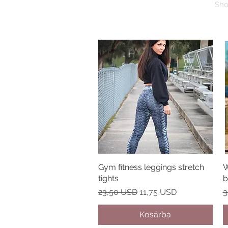
Sh
Gym fitness leggings stretch
Gyorsnézet
W
tights
b
Szokásos ár
Akciós ár
S
23,50 USD
11,75 USD
3
Kosárba