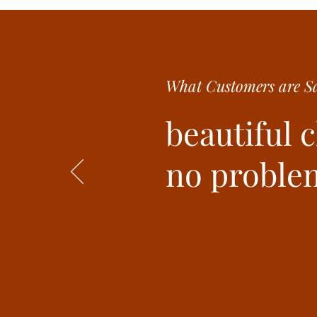
What Customer
s are
Sa
beautiful 
no problem